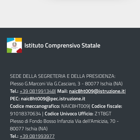
Istituto Comprensivo Statale
SEDE DELLA SEGRETERIA E DELLA PRESIDENZA:
Plesso G.Marconi Via G.Casciaro, 3 - 80077 Ischia (NA)
Tel.:
+39 081991348
|
Mail:
naic8ht009@istruzione.it
|
PEC:
naic8ht009@pec.istruzione.it
Codice meccanografico:
NAIC8HT009|
Codice fiscale:
91018370634 |
Codice Univoco Ufficio:
Z1T8GT
Plesso di Fondo Bosso Infanzia Via dell'Amicizia, 70 -
80077 Ischia (NA)
Tel.:
+39 081993977