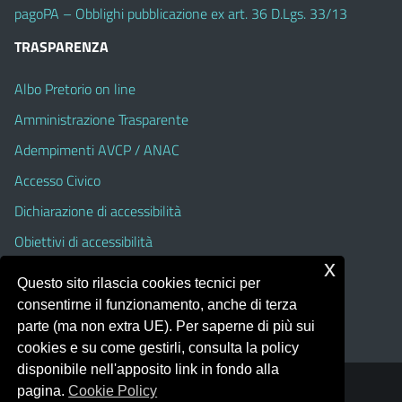
pagoPA – Obblighi pubblicazione ex art. 36 D.Lgs. 33/13
TRASPARENZA
Albo Pretorio on line
Amministrazione Trasparente
Adempimenti AVCP / ANAC
Accesso Civico
Dichiarazione di accessibilità
Obiettivi di accessibilità
x
Albo Pretorio On Line (fino al 31 Agosto 2025)
Questo sito rilascia cookies tecnici per
Amministrazione Trasparente (fino al 31 Agosto 2025)
consentirne il funzionamento, anche di terza
parte (ma non extra UE). Per saperne di più sui
cookies e su come gestirli, consulta la policy
disponibile nell'apposito link in fondo alla
pagina.
Cookie Policy
Portale realizzato con la piattaforma
Argo Web 4.0