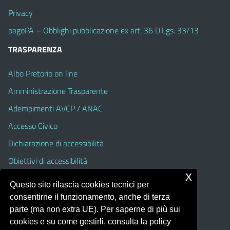
Privacy
pagoPA – Obblighi pubblicazione ex art. 36 D.Lgs. 33/13
TRASPARENZA
Albo Pretorio on line
Amministrazione Trasparente
Adempimenti AVCP / ANAC
Accesso Civico
Dichiarazione di accessibilità
Obiettivi di accessibilità
x
Albo Pretorio On Line (fino al 31 Agosto 2025)
Questo sito rilascia cookies tecnici per
Amministrazione Trasparente (fino al 31 Agosto 2025)
consentirne il funzionamento, anche di terza
parte (ma non extra UE). Per saperne di più sui
cookies e su come gestirli, consulta la policy