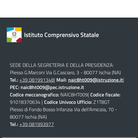
Istituto Comprensivo Statale
SEDE DELLA SEGRETERIA E DELLA PRESIDENZA:
Plesso G.Marconi Via G.Casciaro, 3 - 80077 Ischia (NA)
Tel.:
+39 081991348
|
Mail:
naic8ht009@istruzione.it
|
PEC:
naic8ht009@pec.istruzione.it
Codice meccanografico:
NAIC8HT009|
Codice fiscale:
91018370634 |
Codice Univoco Ufficio:
Z1T8GT
Plesso di Fondo Bosso Infanzia Via dell'Amicizia, 70 -
80077 Ischia (NA)
Tel.:
+39 081993977