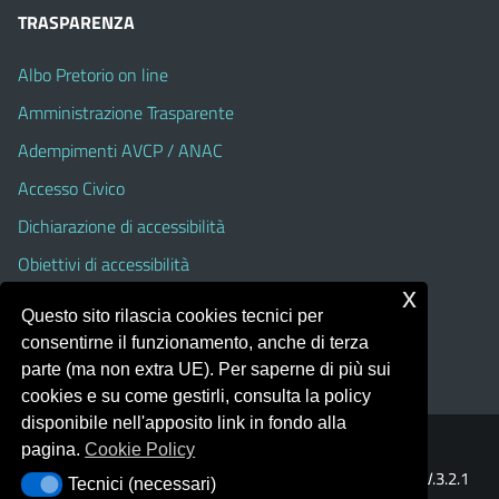
TRASPARENZA
Albo Pretorio on line
Amministrazione Trasparente
Adempimenti AVCP / ANAC
Accesso Civico
Dichiarazione di accessibilità
Obiettivi di accessibilità
x
Albo Pretorio On Line (fino al 31 Agosto 2025)
Questo sito rilascia cookies tecnici per
Amministrazione Trasparente (fino al 31 Agosto 2025)
consentirne il funzionamento, anche di terza
parte (ma non extra UE). Per saperne di più sui
cookies e su come gestirli, consulta la policy
disponibile nell'apposito link in fondo alla
pagina.
Cookie Policy
Portale realizzato con la piattaforma
Argo Web 4.0
Template Italia configurato sul tema accessibile
EduTheme
V.3.2.1
Tecnici (necessari)
Tecnici (necessari)