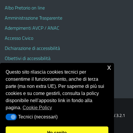
Albo Pretorio on line
Amministrazione Trasparente
Adempimenti AVCP / ANAC
Accesso Civico
Dichiarazione di accessibilità
Obiettivi di accessibilità
x
Albo Pretorio On Line (fino al 31 Agosto 2025)
Questo sito rilascia cookies tecnici per
Amministrazione Trasparente (fino al 31 Agosto 2025)
consentirne il funzionamento, anche di terza
parte (ma non extra UE). Per saperne di più sui
cookies e su come gestirli, consulta la policy
disponibile nell'apposito link in fondo alla
pagina.
Cookie Policy
Portale realizzato con la piattaforma
Argo Web 4.0
Template Italia configurato sul tema accessibile
EduTheme
V.3.2.1
Tecnici (necessari)
Tecnici (necessari)
(Alioth)
Ho capito