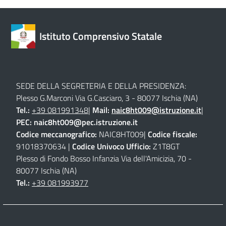
Istituto Comprensivo Statale
SEDE DELLA SEGRETERIA E DELLA PRESIDENZA:
Plesso G.Marconi Via G.Casciaro, 3 - 80077 Ischia (NA)
Tel.:
+39 081991348
|
Mail:
naic8ht009@istruzione.it
|
PEC:
naic8ht009@pec.istruzione.it
Codice meccanografico:
NAIC8HT009|
Codice fiscale:
91018370634 |
Codice Univoco Ufficio:
Z1T8GT
Plesso di Fondo Bosso Infanzia Via dell'Amicizia, 70 -
80077 Ischia (NA)
Tel.:
+39 081993977