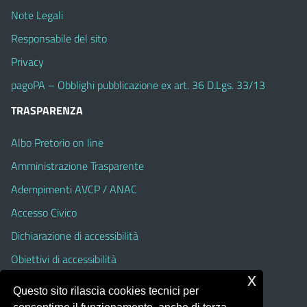
Note Legali
Responsabile del sito
Privacy
pagoPA – Obblighi pubblicazione ex art. 36 D.Lgs. 33/13
TRASPARENZA
Albo Pretorio on line
Amministrazione Trasparente
Adempimenti AVCP / ANAC
Accesso Civico
Dichiarazione di accessibilità
Obiettivi di accessibilità
x
Albo Pretorio On Line (fino al 31 Agosto 2025)
Questo sito rilascia cookies tecnici per
Amministrazione Trasparente (fino al 31 Agosto 2025)