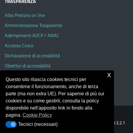
TRASPARENZA
Albo Pretorio on line
Amministrazione Trasparente
Adempimenti AVCP / ANAC
Accesso Civico
Dichiarazione di accessibilità
Obiettivi di accessibilità
x
Albo Pretorio On Line (fino al 31 Agosto 2025)
Questo sito rilascia cookies tecnici per
Amministrazione Trasparente (fino al 31 Agosto 2025)
consentirne il funzionamento, anche di terza
parte (ma non extra UE). Per saperne di più sui
cookies e su come gestirli, consulta la policy
disponibile nell'apposito link in fondo alla
pagina.
Cookie Policy
Portale realizzato con la piattaforma
Argo Web 4.0
Template Italia configurato sul tema accessibile
EduTheme
V.3.2.1
Tecnici (necessari)
Tecnici (necessari)
(Alioth)