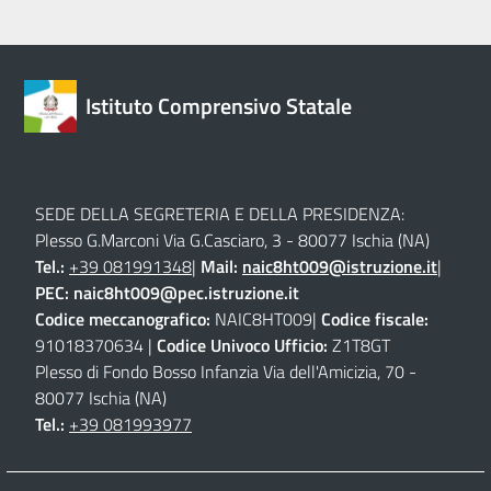
Istituto Comprensivo Statale
SEDE DELLA SEGRETERIA E DELLA PRESIDENZA:
Plesso G.Marconi Via G.Casciaro, 3 - 80077 Ischia (NA)
Tel.:
+39 081991348
|
Mail:
naic8ht009@istruzione.it
|
PEC:
naic8ht009@pec.istruzione.it
Codice meccanografico:
NAIC8HT009|
Codice fiscale:
91018370634 |
Codice Univoco Ufficio:
Z1T8GT
Plesso di Fondo Bosso Infanzia Via dell'Amicizia, 70 -
80077 Ischia (NA)
Tel.:
+39 081993977