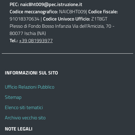
PEC:
naic8ht009@pec.istruzione.it
Codice meccanografico:
NAIC8HT009|
Codice fiscale:
91018370634 |
Codice Univoco Ufficio:
Z1T8GT
Plesso di Fondo Bosso Infanzia Via dell'Amicizia, 70 -
80077 Ischia (NA)
Tel.:
+39 081993977
INFORMAZIONI SUL SITO
Ufficio Relazioni Pubblico
Sitemap
Elenco siti tematici
Archivio vecchio sito
NOTE LEGALI