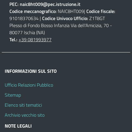
PEC:
naic8ht009@pec.istruzione.it
Codice meccanografico:
NAIC8HT009|
Codice fiscale:
91018370634 |
Codice Univoco Ufficio:
Z1T8GT
Plesso di Fondo Bosso Infanzia Via dell'Amicizia, 70 -
80077 Ischia (NA)
Tel.:
+39 081993977
INFORMAZIONI SUL SITO
Ufficio Relazioni Pubblico
Sitemap
Elenco siti tematici
Archivio vecchio sito
NOTE LEGALI