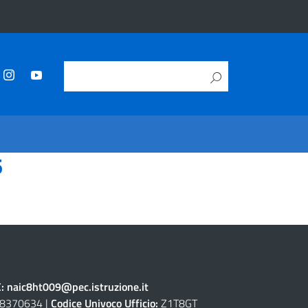
6
C:
naic8ht009@pec.istruzione.it
8370634 |
Codice Univoco Ufficio:
Z1T8GT