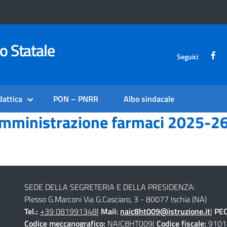
o Statale
Seguici
dattica
PON – PNRR
Albo sindacale
mministrazione farmaci 2025-2
SEDE DELLA SEGRETERIA E DELLA PRESIDENZA:
Plesso G.Marconi Via G.Casciaro, 3 - 80077 Ischia (NA)
Tel.:
+39 081991348
|
Mail:
naic8ht009@istruzione.it
|
PE
Codice meccanografico:
NAIC8HT009|
Codice fiscale:
9101