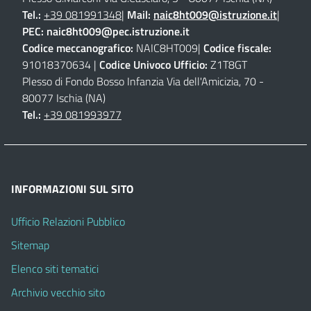
Tel.:
+39 081991348
|
Mail:
naic8ht009@istruzione.it
|
PEC:
naic8ht009@pec.istruzione.it
Codice meccanografico:
NAIC8HT009|
Codice fiscale:
91018370634 |
Codice Univoco Ufficio:
Z1T8GT
Plesso di Fondo Bosso Infanzia Via dell'Amicizia, 70 -
80077 Ischia (NA)
Tel.:
+39 081993977
INFORMAZIONI SUL SITO
Ufficio Relazioni Pubblico
Sitemap
Elenco siti tematici
Archivio vecchio sito