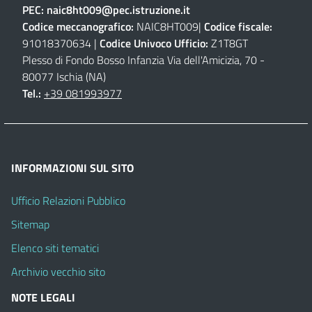
PEC:
naic8ht009@pec.istruzione.it
Codice meccanografico:
NAIC8HT009|
Codice fiscale:
91018370634 |
Codice Univoco Ufficio:
Z1T8GT
Plesso di Fondo Bosso Infanzia Via dell'Amicizia, 70 -
80077 Ischia (NA)
Tel.:
+39 081993977
INFORMAZIONI SUL SITO
Ufficio Relazioni Pubblico
Sitemap
Elenco siti tematici
Archivio vecchio sito
NOTE LEGALI