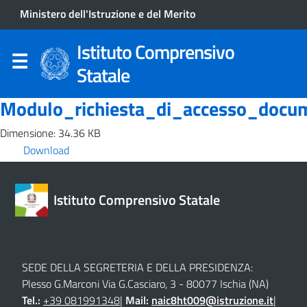
Ministero dell'Istruzione e del Merito
Istituto Comprensivo
Statale
Modulo_richiesta_di_accesso_docu
Dimensione: 34.36 KB
Download
Istituto Comprensivo Statale
SEDE DELLA SEGRETERIA E DELLA PRESIDENZA:
Plesso G.Marconi Via G.Casciaro, 3 - 80077 Ischia (NA)
Tel.:
+39 081991348
|
Mail:
naic8ht009@istruzione.it
|