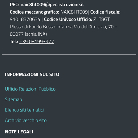
PEC:
naic8ht009@pec.istruzione.it
Codice meccanografico:
NAIC8HT009|
Codice fiscale:
91018370634 |
Codice Univoco Ufficio:
Z1T8GT
Plesso di Fondo Bosso Infanzia Via dell'Amicizia, 70 -
80077 Ischia (NA)
Tel.:
+39 081993977
INFORMAZIONI SUL SITO
Ufficio Relazioni Pubblico
Sitemap
Elenco siti tematici
Archivio vecchio sito
NOTE LEGALI