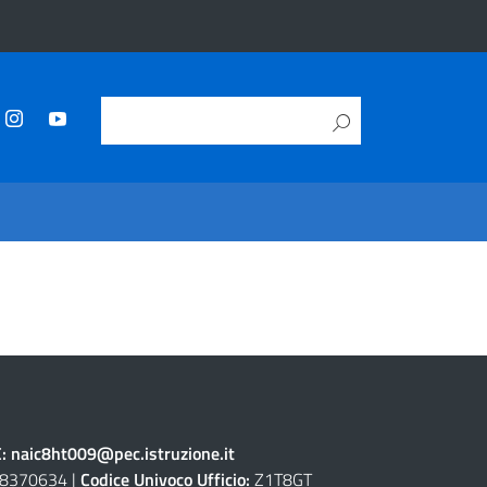
C:
naic8ht009@pec.istruzione.it
8370634 |
Codice Univoco Ufficio:
Z1T8GT