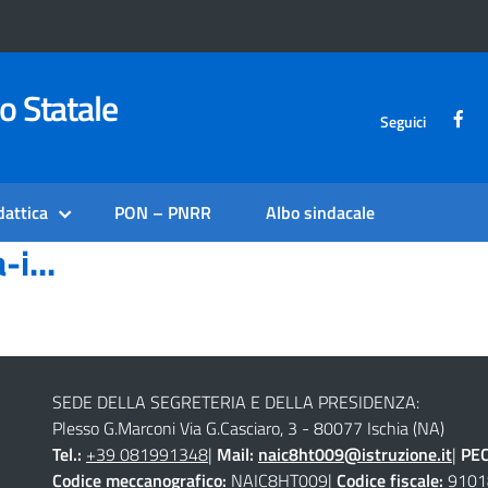
o Statale
Seguici
dattica
PON – PNRR
Albo sindacale
i...
SEDE DELLA SEGRETERIA E DELLA PRESIDENZA:
Plesso G.Marconi Via G.Casciaro, 3 - 80077 Ischia (NA)
Tel.:
+39 081991348
|
Mail:
naic8ht009@istruzione.it
|
PE
Codice meccanografico:
NAIC8HT009|
Codice fiscale:
9101