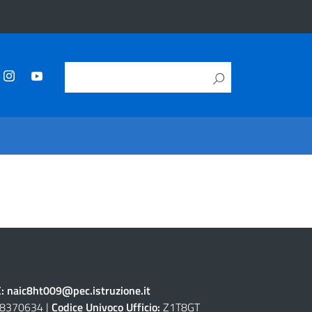
C:
naic8ht009@pec.istruzione.it
8370634 |
Codice Univoco Ufficio:
Z1T8GT