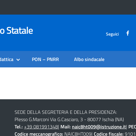
o Statale
Seguici
dattica
PON – PNRR
Albo sindacale
SEDE DELLA SEGRETERIA E DELLA PRESIDENZA:
Plesso G.Marconi Via G.Casciaro, 3 - 80077 Ischia (NA)
Tel.:
+39 081991348
|
Mail:
naic8ht009@istruzione.it
|
PE
Codice meccanografico:
NAIC8HT009|
Codice fiscale:
9101