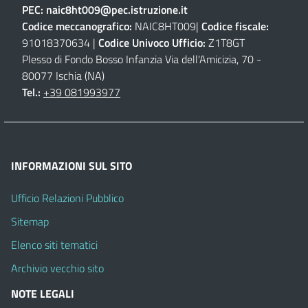
PEC:
naic8ht009@pec.istruzione.it
Codice meccanografico:
NAIC8HT009|
Codice fiscale:
91018370634 |
Codice Univoco Ufficio:
Z1T8GT
Plesso di Fondo Bosso Infanzia Via dell'Amicizia, 70 -
80077 Ischia (NA)
Tel.:
+39 081993977
INFORMAZIONI SUL SITO
Ufficio Relazioni Pubblico
Sitemap
Elenco siti tematici
Archivio vecchio sito
NOTE LEGALI