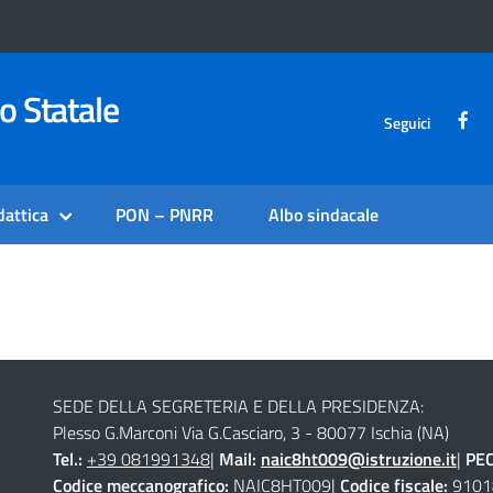
o Statale
Seguici
dattica
PON – PNRR
Albo sindacale
SEDE DELLA SEGRETERIA E DELLA PRESIDENZA:
Plesso G.Marconi Via G.Casciaro, 3 - 80077 Ischia (NA)
Tel.:
+39 081991348
|
Mail:
naic8ht009@istruzione.it
|
PE
Codice meccanografico:
NAIC8HT009|
Codice fiscale:
9101