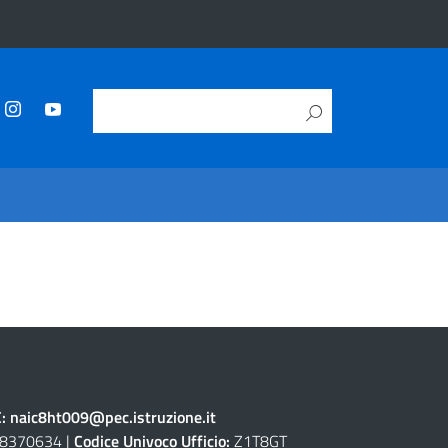
C:
naic8ht009@pec.istruzione.it
8370634 |
Codice Univoco Ufficio:
Z1T8GT