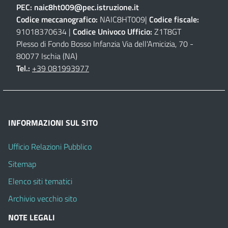
PEC:
naic8ht009@pec.istruzione.it
Codice meccanografico:
NAIC8HT009|
Codice fiscale:
91018370634 |
Codice Univoco Ufficio:
Z1T8GT
Plesso di Fondo Bosso Infanzia Via dell'Amicizia, 70 -
80077 Ischia (NA)
Tel.:
+39 081993977
INFORMAZIONI SUL SITO
Ufficio Relazioni Pubblico
Sitemap
Elenco siti tematici
Archivio vecchio sito
NOTE LEGALI