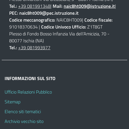
Tel.:
+39 081991348
|
Mail:
naic8ht009@istruzione.it
|
PEC:
naic8ht009@pec.istruzione.it
Codice meccanografico:
NAIC8HT009|
Codice fiscale:
91018370634 |
Codice Univoco Ufficio:
Z1T8GT
Plesso di Fondo Bosso Infanzia Via dell'Amicizia, 70 -
80077 Ischia (NA)
Tel.:
+39 081993977
INFORMAZIONI SUL SITO
Ufficio Relazioni Pubblico
Sitemap
Elenco siti tematici
Archivio vecchio sito