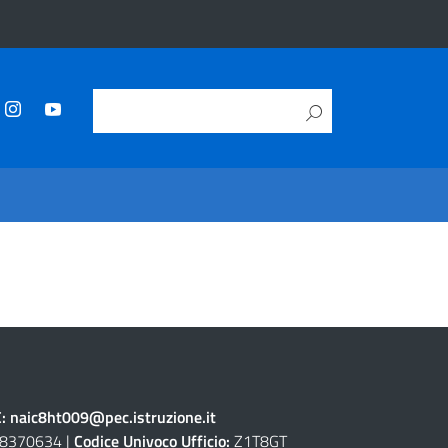
C:
naic8ht009@pec.istruzione.it
8370634 |
Codice Univoco Ufficio:
Z1T8GT