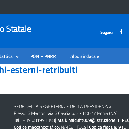
o Statale
Seguici
dattica
PON – PNRR
Albo sindacale
i-esterni-retribuiti
SEDE DELLA SEGRETERIA E DELLA PRESIDENZA:
Plesso G.Marconi Via G.Casciaro, 3 - 80077 Ischia (NA)
Tel.:
+39 081991348
|
Mail:
naic8ht009@istruzione.it
|
PE
Codice meccanografico:
NAIC8HT009|
Codice fiscale:
9101