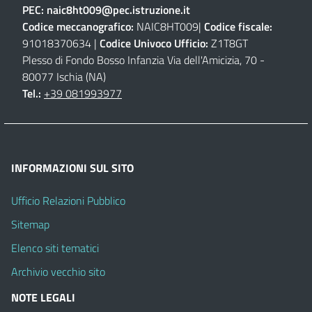
PEC:
naic8ht009@pec.istruzione.it
Codice meccanografico:
NAIC8HT009|
Codice fiscale:
91018370634 |
Codice Univoco Ufficio:
Z1T8GT
Plesso di Fondo Bosso Infanzia Via dell'Amicizia, 70 -
80077 Ischia (NA)
Tel.:
+39 081993977
INFORMAZIONI SUL SITO
Ufficio Relazioni Pubblico
Sitemap
Elenco siti tematici
Archivio vecchio sito
NOTE LEGALI