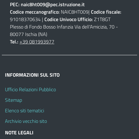
PEC:
naic8ht009@pec.istruzione.it
Codice meccanografico:
NAIC8HT009|
Codice fiscale:
91018370634 |
Codice Univoco Ufficio:
Z1T8GT
Plesso di Fondo Bosso Infanzia Via dell'Amicizia, 70 -
80077 Ischia (NA)
Tel.:
+39 081993977
INFORMAZIONI SUL SITO
Ufficio Relazioni Pubblico
Sitemap
Elenco siti tematici
Archivio vecchio sito
NOTE LEGALI