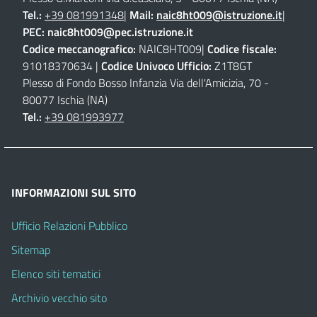
Tel.:
+39 081991348
|
Mail:
naic8ht009@istruzione.it
|
PEC:
naic8ht009@pec.istruzione.it
Codice meccanografico:
NAIC8HT009|
Codice fiscale:
91018370634 |
Codice Univoco Ufficio:
Z1T8GT
Plesso di Fondo Bosso Infanzia Via dell'Amicizia, 70 -
80077 Ischia (NA)
Tel.:
+39 081993977
INFORMAZIONI SUL SITO
Ufficio Relazioni Pubblico
Sitemap
Elenco siti tematici
Archivio vecchio sito