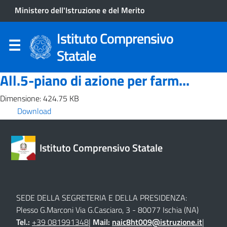
Ministero dell'Istruzione e del Merito
Istituto Comprensivo
Statale
All.5-piano di azione per farm...
Dimensione: 424.75 KB
Download
Istituto Comprensivo Statale
SEDE DELLA SEGRETERIA E DELLA PRESIDENZA:
Plesso G.Marconi Via G.Casciaro, 3 - 80077 Ischia (NA)
Tel.:
+39 081991348
|
Mail:
naic8ht009@istruzione.it
|