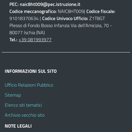
PEC:
naic8ht009@pec.istruzione.it
Codice meccanografico:
NAIC8HT009|
Codice fiscale:
91018370634 |
Codice Univoco Ufficio:
Z1T8GT
Plesso di Fondo Bosso Infanzia Via dell'Amicizia, 70 -
80077 Ischia (NA)
Tel.:
+39 081993977
INFORMAZIONI SUL SITO
Ufficio Relazioni Pubblico
Sitemap
Elenco siti tematici
Archivio vecchio sito
NOTE LEGALI