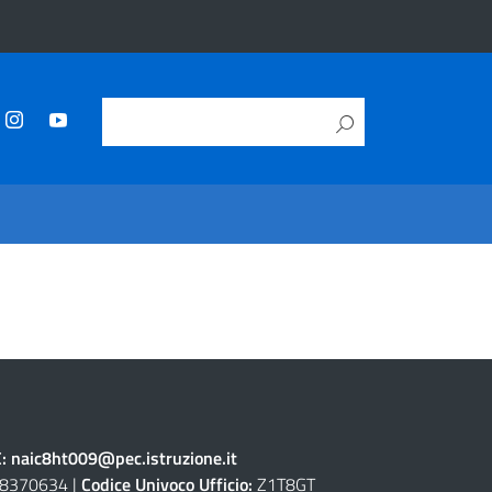
C:
naic8ht009@pec.istruzione.it
8370634 |
Codice Univoco Ufficio:
Z1T8GT