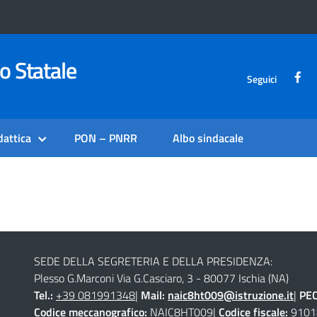
o Statale
Seguici
dattica
PON – PNRR
Albo sindacale
SEDE DELLA SEGRETERIA E DELLA PRESIDENZA:
Plesso G.Marconi Via G.Casciaro, 3 - 80077 Ischia (NA)
Tel.:
+39 081991348
|
Mail:
naic8ht009@istruzione.it
|
PE
Codice meccanografico:
NAIC8HT009|
Codice fiscale:
9101