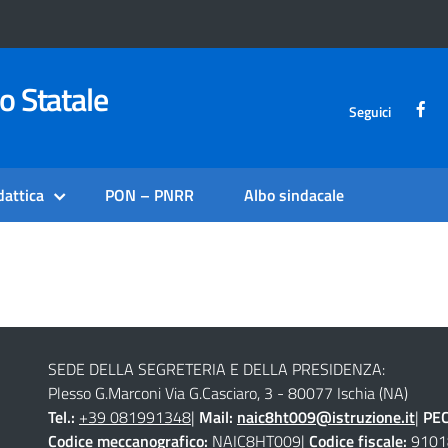
o Statale
Seguici
dattica
PON – PNRR
Albo sindacale
SEDE DELLA SEGRETERIA E DELLA PRESIDENZA:
Plesso G.Marconi Via G.Casciaro, 3 - 80077 Ischia (NA)
Tel.:
+39 081991348
|
Mail:
naic8ht009@istruzione.it
|
PE
Codice meccanografico:
NAIC8HT009|
Codice fiscale:
9101