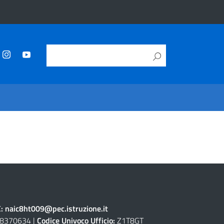
C:
naic8ht009@pec.istruzione.it
8370634 |
Codice Univoco Ufficio:
Z1T8GT