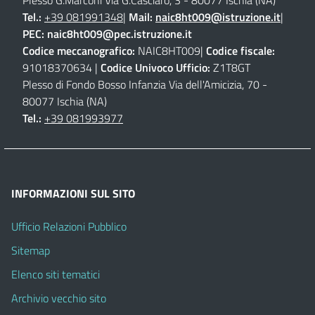
Plesso G.Marconi Via G.Casciaro, 3 - 80077 Ischia (NA)
Tel.:
+39 081991348
|
Mail:
naic8ht009@istruzione.it
|
PEC:
naic8ht009@pec.istruzione.it
Codice meccanografico:
NAIC8HT009|
Codice fiscale:
91018370634 |
Codice Univoco Ufficio:
Z1T8GT
Plesso di Fondo Bosso Infanzia Via dell'Amicizia, 70 -
80077 Ischia (NA)
Tel.:
+39 081993977
INFORMAZIONI SUL SITO
Ufficio Relazioni Pubblico
Sitemap
Elenco siti tematici
Archivio vecchio sito