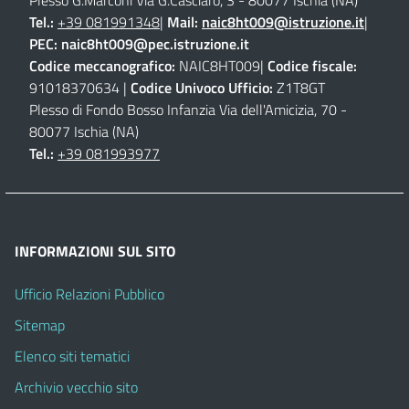
Plesso G.Marconi Via G.Casciaro, 3 - 80077 Ischia (NA)
Tel.:
+39 081991348
|
Mail:
naic8ht009@istruzione.it
|
PEC:
naic8ht009@pec.istruzione.it
Codice meccanografico:
NAIC8HT009|
Codice fiscale:
91018370634 |
Codice Univoco Ufficio:
Z1T8GT
Plesso di Fondo Bosso Infanzia Via dell'Amicizia, 70 -
80077 Ischia (NA)
Tel.:
+39 081993977
INFORMAZIONI SUL SITO
Ufficio Relazioni Pubblico
Sitemap
Elenco siti tematici
Archivio vecchio sito