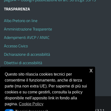
TRASPARENZA
Albo Pretorio on line
Amministrazione Trasparente
Adempimenti AVCP / ANAC
Accesso Civico
Dichiarazione di accessibilità
Obiettivi di accessibilità
x
Albo Pretorio On Line (fino al 31 Agosto 2025)
Questo sito rilascia cookies tecnici per
Amministrazione Trasparente (fino al 31 Agosto 2025)
consentirne il funzionamento, anche di terza
parte (ma non extra UE). Per saperne di più sui
cookies e su come gestirli, consulta la policy
disponibile nell'apposito link in fondo alla
pagina.
Cookie Policy
Portale realizzato con la piattaforma
Argo Web 4.0
Template Italia configurato sul tema accessibile
EduTheme
V.3.2.1