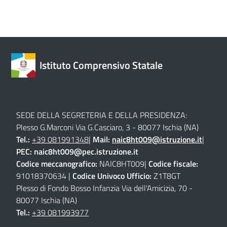
Istituto Comprensivo Statale
SEDE DELLA SEGRETERIA E DELLA PRESIDENZA:
Plesso G.Marconi Via G.Casciaro, 3 - 80077 Ischia (NA)
Tel.:
+39 081991348
|
Mail:
naic8ht009@istruzione.it
|
PEC:
naic8ht009@pec.istruzione.it
Codice meccanografico:
NAIC8HT009|
Codice fiscale:
91018370634 |
Codice Univoco Ufficio:
Z1T8GT
Plesso di Fondo Bosso Infanzia Via dell'Amicizia, 70 -
80077 Ischia (NA)
Tel.:
+39 081993977